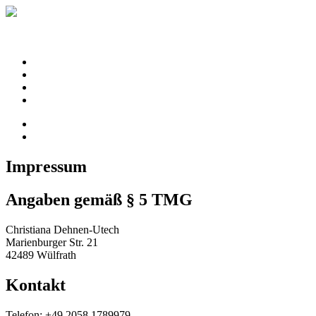
ABOUT ME
REVIEW
STEAL MY PROCESS
GET IN TOUCH
Impressum
Angaben gemäß § 5 TMG
Christiana Dehnen-Utech
Marienburger Str. 21
42489 Wülfrath
Kontakt
Telefon: +49 2058 1789979